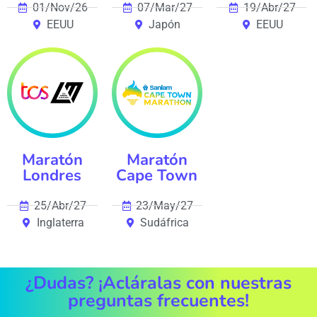
01/Nov/26
07/Mar/27
19/Abr/27
EEUU
Japón
EEUU
Maratón
Maratón
Londres
Cape Town
25/Abr/27
23/May/27
Inglaterra
Sudáfrica
¿Dudas? ¡Acláralas con nuestras
preguntas frecuentes!