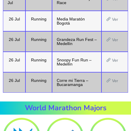
Jul
Race
26 Jul
Running
Media Maratón
Ver
Bogotá
26 Jul
Running
Grandeza Run Fest –
Ver
Medellín
26 Jul
Running
Snoopy Fun Run –
Ver
Medellín
26 Jul
Running
Corre mi Tierra –
Ver
Bucaramanga
World Marathon Majors