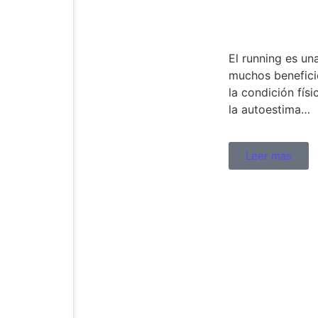
El running es un
muchos benefici
la condición físi
la autoestima…
Leer más