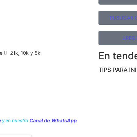
PUBLICAR 
REG
re
21k, 10k y 5k.
En tend
TIPS PARA IN
Min.
Seg.
Canal de WhatsApp
e
y en nuestro