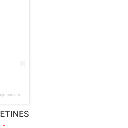
Una publicación compartida por Sincelejo Media Maraton (@sincelejomediamaraton)
ETINES
s