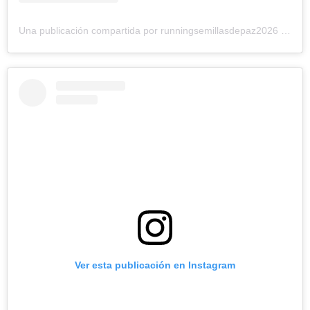
Una publicación compartida por runningsemillasdepaz2026 (@runningsemillasdepazcolombia)
Ver esta publicación en Instagram