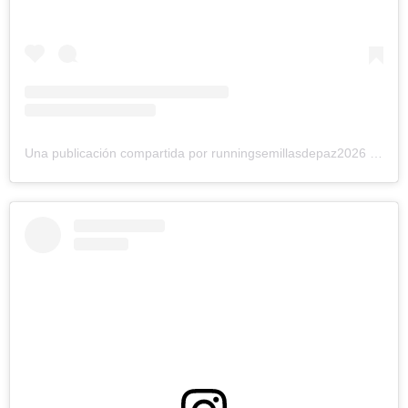
Una publicación compartida por runningsemillasdepaz2026 (@runningsemillasdepazcolombia)