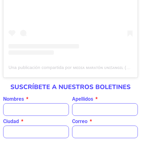
Una publicación compartida por ᴍᴇᴅɪᴀ ᴍᴀʀᴀᴛóɴ ᴜɴɪꜱᴀɴɢɪʟ (@mmunisangil)
SUSCRÍBETE A NUESTROS BOLETINES
Nombres
Apellidos
Ciudad
Correo