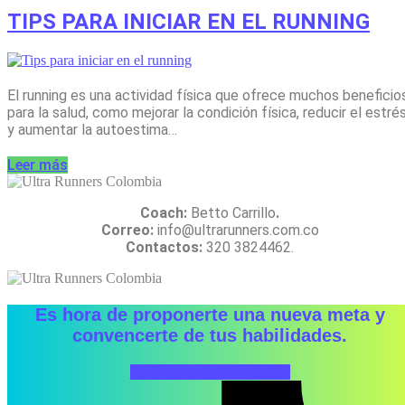
TIPS PARA INICIAR EN EL RUNNING
El running es una actividad física que ofrece muchos beneficio
para la salud, como mejorar la condición física, reducir el estré
y aumentar la autoestima…
Leer más
Coach:
Betto Carrillo
.
Correo:
info@ultrarunners.com.co
Contactos:
320 3824462.
Es hora de proponerte una nueva meta y
convencerte de tus habilidades.
Instagram
Facebook
Twitter