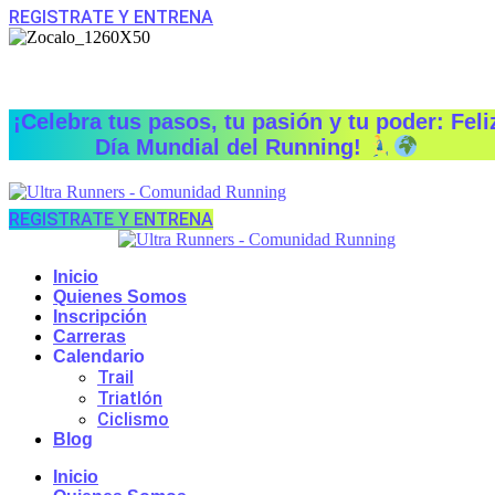
REGISTRATE Y ENTRENA
Ir
al
contenido
¡Celebra tus pasos, tu pasión y tu poder: Feli
Día Mundial del Running!
REGISTRATE Y ENTRENA
Inicio
Quienes Somos
Inscripción
Carreras
Calendario
Trail
Triatlón
Ciclismo
Blog
Inicio