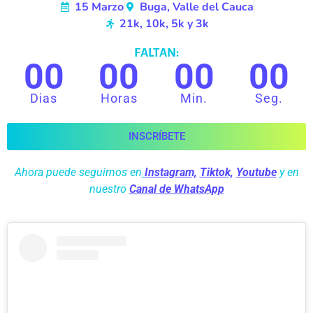
15 Marzo
Buga, Valle del Cauca
21k, 10k, 5k y 3k
FALTAN:
00
00
00
00
Dias
Horas
Min.
Seg.
INSCRÍBETE
Ahora puede seguirnos en
Instagram,
Tiktok,
Youtube
y en
nuestro
Canal de WhatsApp