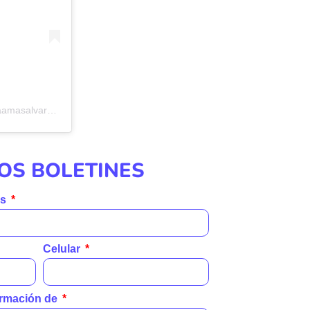
Una publicación compartida por La Liga Ama Salvar Vidas (@laligaamasalvarvidas)
OS BOLETINES
os
Celular
formación de