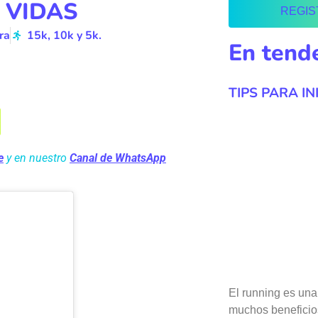
 VIDAS
REGIS
ra
15k, 10k y 5k.
En tend
TIPS PARA IN
e
y en nuestro
Canal de WhatsApp
El running es una 
muchos beneficios