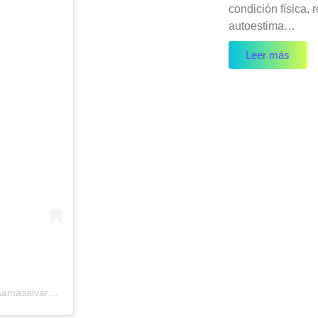
condición física, 
autoestima…
Leer más
Una publicación compartida por La Liga Ama Salvar Vidas (@laligaamasalvarvidas)