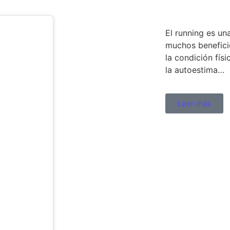
El running es un
muchos benefici
la condición físi
la autoestima…
Leer más