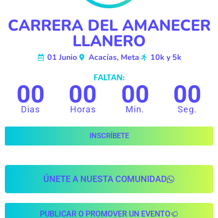
CARRERA DEL AMANECER
LLANERO
01 Junio
Acacías, Meta
10k y 5k
FALTAN:
00
00
00
00
Dias
Horas
Min.
Seg.
INSCRÍBETE
ÚNETE A NUESTA COMUNIDAD
PUBLICAR O PROMOVER UN EVENTO